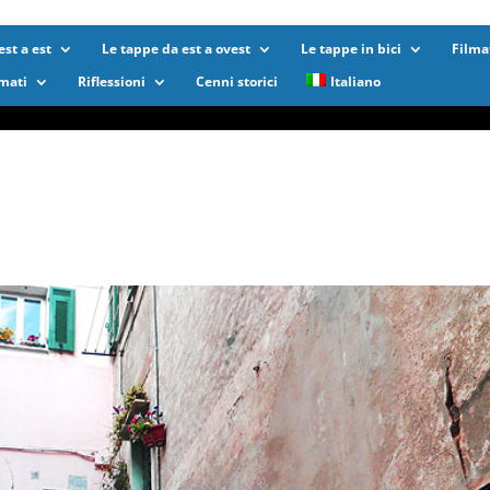
st a est
Le tappe da est a ovest
Le tappe in bici
Filma
lmati
Riflessioni
Cenni storici
Italiano