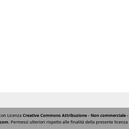
 con Licenza
Creative Commons Attribuzione - Non commerciale - 
.com
. Permessi ulteriori rispetto alle finalità della presente licen