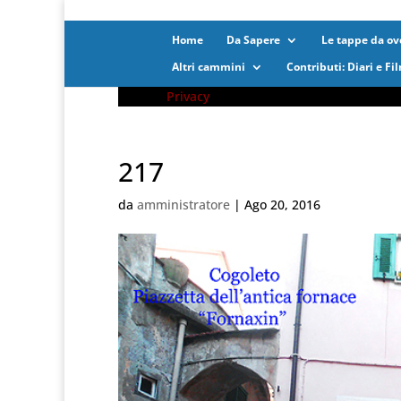
Home
Da Sapere
Le tappe da ove
Altri cammini
Contributi: Diari e Fi
Privacy
217
da
amministratore
|
Ago 20, 2016