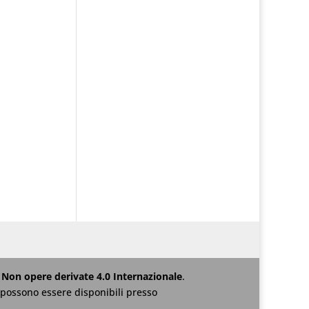
Non opere derivate 4.0 Internazionale
.
za possono essere disponibili presso