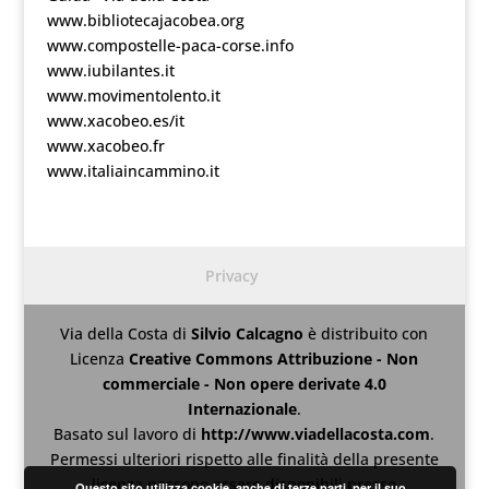
www.bibliotecajacobea.org
www.compostelle-paca-corse.info
www.iubilantes.it
www.movimentolento.it
www.xacobeo.es/it
www.xacobeo.fr
www.italiaincammino.it
Privacy
Via della Costa
di
Silvio Calcagno
è distribuito con
Licenza
Creative Commons Attribuzione - Non
commerciale - Non opere derivate 4.0
Internazionale
.
Basato sul lavoro di
http://www.viadellacosta.com
.
Permessi ulteriori rispetto alle finalità della presente
licenza possono essere disponibili presso
Questo sito utilizza cookie, anche di terze parti, per il suo