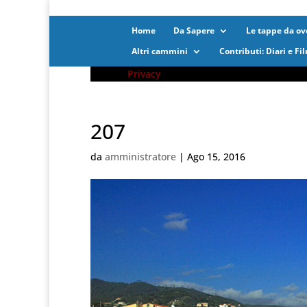
Home
Da Sapere
Le tappe da ove
Altri cammini
Contributi: Diari e Fi
Privacy
207
da
amministratore
|
Ago 15, 2016