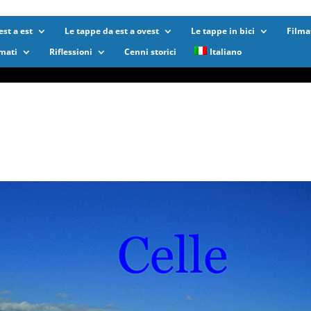
st a est
Le tappe da est a ovest
Le tappe in bici
Filma
lmati
Riflessioni
Cenni storici
Italiano