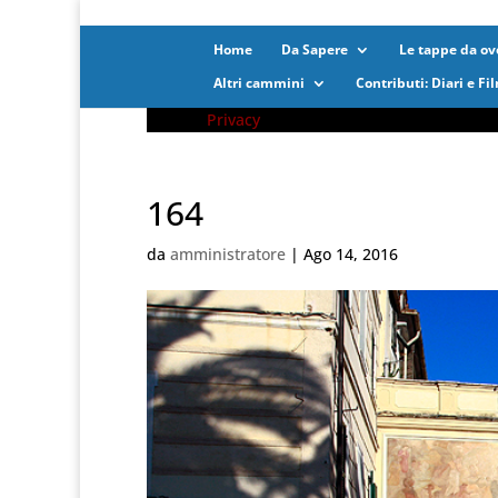
Home
Da Sapere
Le tappe da ove
Altri cammini
Contributi: Diari e Fi
Privacy
164
da
amministratore
|
Ago 14, 2016