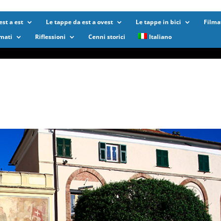
st a est
Le tappe da est a ovest
Le tappe in bici
Filma
lmati
Riflessioni
Cenni storici
Italiano