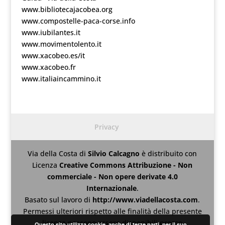
www.bibliotecajacobea.org
www.compostelle-paca-corse.info
www.iubilantes.it
www.movimentolento.it
www.xacobeo.es/it
www.xacobeo.fr
www.italiaincammino.it
Privacy
Via della Costa
di
Silvio Calcagno
è distribuito con
Licenza
Creative Commons Attribuzione - Non
commerciale - Non opere derivate 4.0
Internazionale
.
Basato sul lavoro di
http://www.viadellacosta.com
.
Permessi ulteriori rispetto alle finalità della presente
licenza possono essere disponibili presso
Questo sito utilizza cookie, anche di terze parti, per il suo