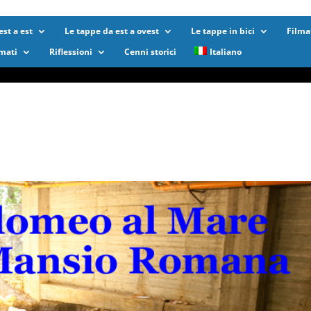
st a est
Le tappe da est a ovest
Le tappe in bici
Filma
lmati
Riflessioni
Cenni storici
Italiano