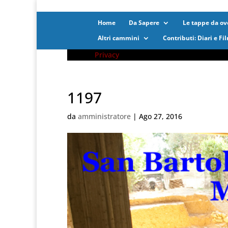
Home
Da Sapere
Le tappe da ove
Altri cammini
Contributi: Diari e Fi
Privacy
1197
da
amministratore
|
Ago 27, 2016