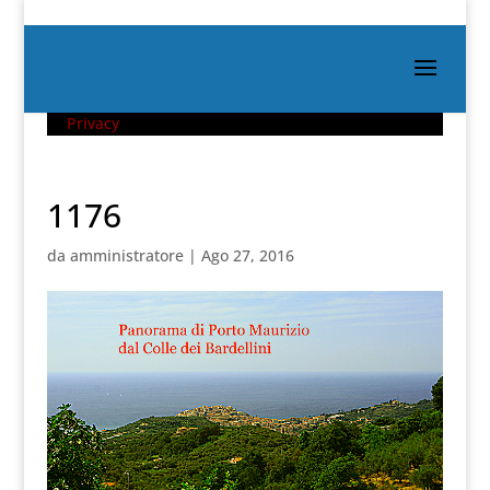
Privacy
1176
da
amministratore
|
Ago 27, 2016