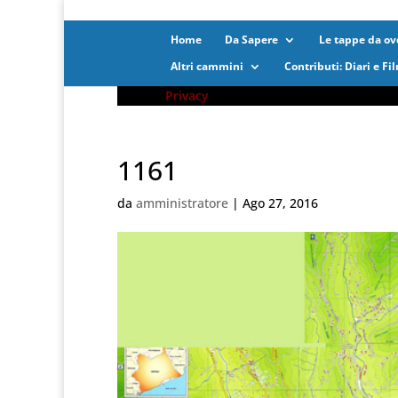
Home
Da Sapere
Le tappe da ove
Altri cammini
Contributi: Diari e Fi
Privacy
1161
da
amministratore
|
Ago 27, 2016