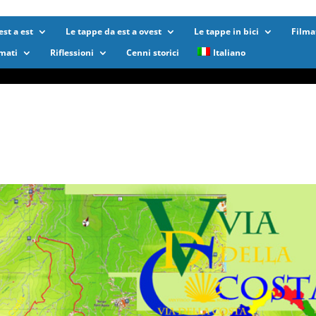
st a est
Le tappe da est a ovest
Le tappe in bici
Filma
lmati
Riflessioni
Cenni storici
Italiano