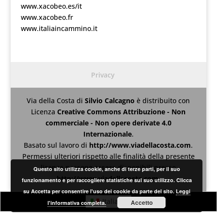
www.xacobeo.es/it
www.xacobeo.fr
www.italiaincammino.it
Privacy
Via della Costa
di
Silvio Calcagno
è distribuito con
Licenza
Creative Commons Attribuzione - Non
commerciale - Non opere derivate 4.0
Internazionale
.
Basato sul lavoro di
http://www.viadellacosta.com
.
Permessi ulteriori rispetto alle finalità della presente
licenza possono essere disponibili presso
Questo sito utilizza cookie, anche di terze parti, per il suo
http://www.viadellacosta.com
.
funzionamento e per raccogliere statistiche sul suo utilizzo. Clicca
su Accetta per consentire l'uso dei cookie da parte del sito.
Leggi
Italiano
Accetto
l'informativa completa.