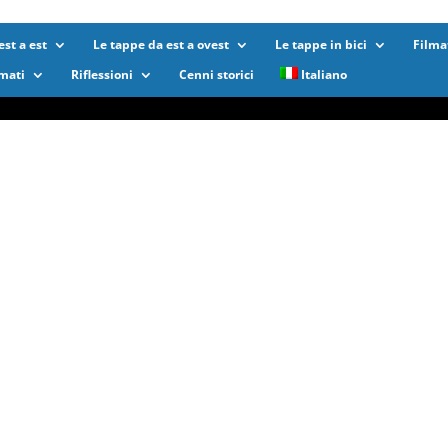
st a est
Le tappe da est a ovest
Le tappe in bici
Filma
lmati
Riflessioni
Cenni storici
Italiano