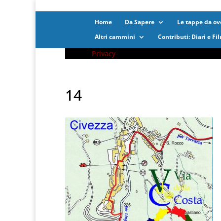
Home
Da Sapere
Le tappe da ove
Altri cammini
Contributi: Diari e Fi
Privacy
14