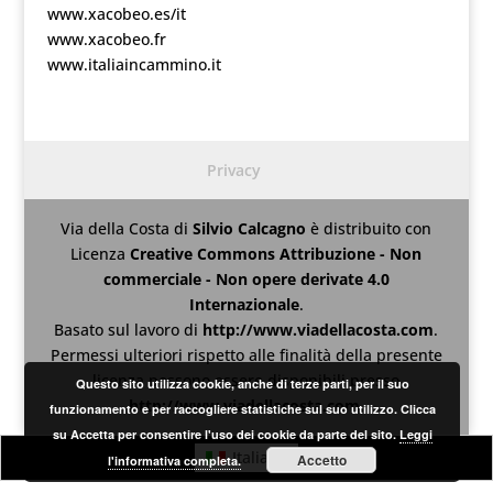
www.xacobeo.es/it
www.xacobeo.fr
www.italiaincammino.it
Privacy
Via della Costa
di
Silvio Calcagno
è distribuito con
Licenza
Creative Commons Attribuzione - Non
commerciale - Non opere derivate 4.0
Internazionale
.
Basato sul lavoro di
http://www.viadellacosta.com
.
Permessi ulteriori rispetto alle finalità della presente
licenza possono essere disponibili presso
Questo sito utilizza cookie, anche di terze parti, per il suo
http://www.viadellacosta.com
.
funzionamento e per raccogliere statistiche sul suo utilizzo. Clicca
su Accetta per consentire l'uso dei cookie da parte del sito.
Leggi
Italiano
Accetto
l'informativa completa.