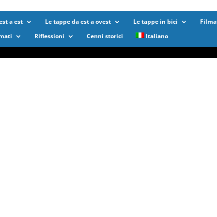
st a est
Le tappe da est a ovest
Le tappe in bici
Filma
lmati
Riflessioni
Cenni storici
Italiano