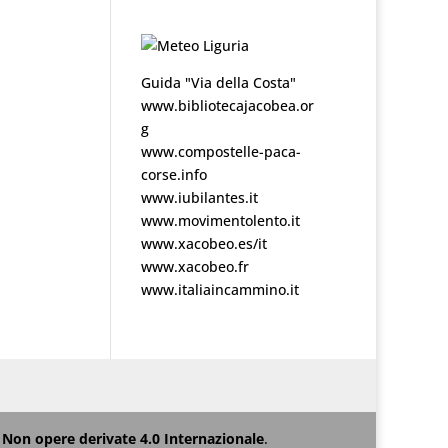
Guida "Via della Costa"
www.bibliotecajacobea.or
g
www.compostelle-paca-
corse.info
www.iubilantes.it
www.movimentolento.it
www.xacobeo.es/it
www.xacobeo.fr
www.italiaincammino.it
Non opere derivate 4.0 Internazionale
.