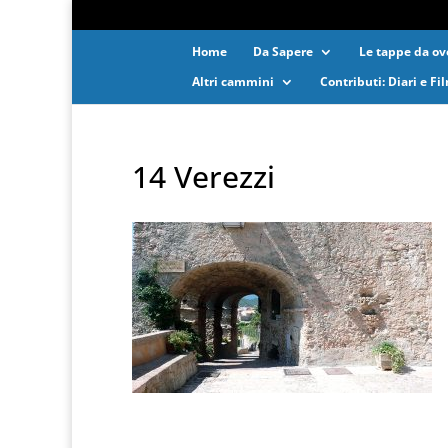
Home
Da Sapere
Le tappe da ove
Altri cammini
Contributi: Diari e Fi
14 Verezzi