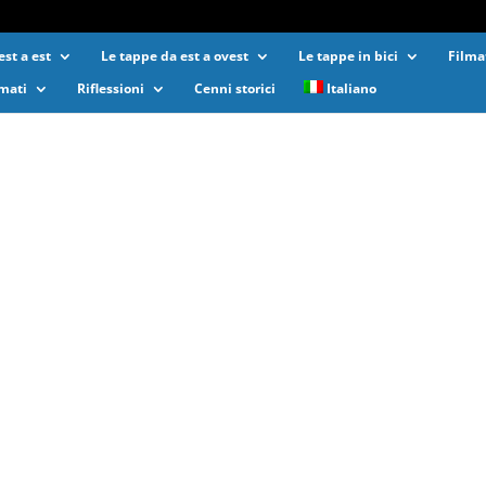
st a est
Le tappe da est a ovest
Le tappe in bici
Filma
lmati
Riflessioni
Cenni storici
Italiano