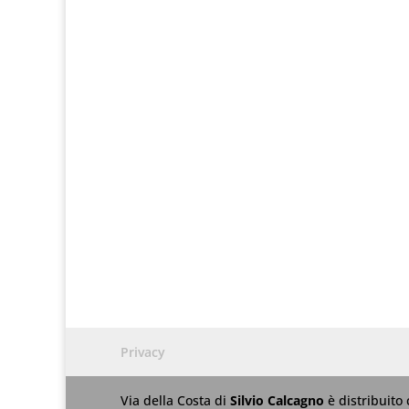
Privacy
Via della Costa
di
Silvio Calcagno
è distribuito