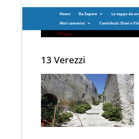
Home
Da Sapere
Le tappe da ove
Altri cammini
Contributi: Diari e Fi
Privacy
13 Verezzi