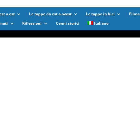
st a est
Le tappe da est a ovest
Le tappe in bici
Filma
lmati
Riflessioni
Cenni storici
Italiano