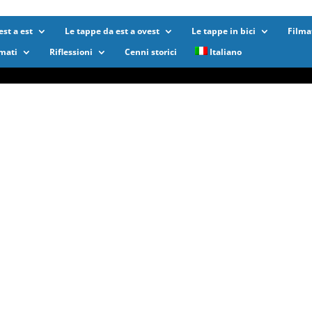
st a est
Le tappe da est a ovest
Le tappe in bici
Filma
lmati
Riflessioni
Cenni storici
Italiano