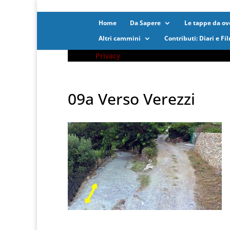
Home
Da Sapere
Le tappe da ove
Altri cammini
Contributi: Diari e Fi
Privacy
09a Verso Verezzi