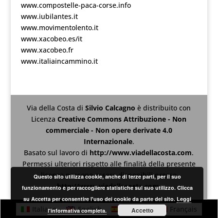
www.compostelle-paca-corse.info
www.iubilantes.it
www.movimentolento.it
www.xacobeo.es/it
www.xacobeo.fr
www.italiaincammino.it
Via della Costa
di
Silvio Calcagno
è distribuito con
Licenza
Creative Commons Attribuzione - Non
commerciale - Non opere derivate 4.0
Internazionale
.
Basato sul lavoro di
http://www.viadellacosta.com
.
Permessi ulteriori rispetto alle finalità della presente
licenza possono essere disponibili presso
Questo sito utilizza cookie, anche di terze parti, per il suo
http://www.viadellacosta.com
.
funzionamento e per raccogliere statistiche sul suo utilizzo. Clicca
su Accetta per consentire l'uso dei cookie da parte del sito.
Leggi
Italiano
English
Español
Français
Accetto
l'informativa completa.