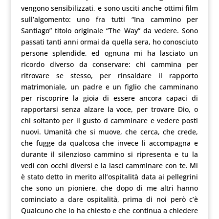
vengono sensibilizzati, e sono usciti anche ottimi film
sull’algomento: uno fra tutti “Ina cammino per
Santiago” titolo originale “The Way” da vedere. Sono
passati tanti anni ormai da quella sera, ho conosciuto
persone splendide, ed ognuna mi ha lasciato un
ricordo diverso da conservare: chi cammina per
ritrovare se stesso, per rinsaldare il rapporto
matrimoniale, un padre e un figlio che camminano
per riscoprire la gioia di essere ancora capaci di
rapportarsi senza alzare la voce, per trovare Dio, o
chi soltanto per il gusto d camminare e vedere posti
nuovi. Umanità che si muove, che cerca, che crede,
che fugge da qualcosa che invece li accompagna e
durante il silenzioso cammino si ripresenta e tu la
vedi con occhi diversi e la lasci camminare con te. Mi
è stato detto in merito all’ospitalità data ai pellegrini
che sono un pioniere, che dopo di me altri hanno
cominciato a dare ospitalità, prima di noi però c’è
Qualcuno che lo ha chiesto e che continua a chiedere