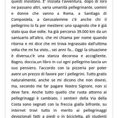
questi insistono. E’ iniziata l’avventura, dopo di loro
ne passano altri, varia umanità pellegrinante, uomini
e donne che vanno a Roma, a Santiago di
Compostela, a Gerusalemme c’è anche chi il
pellegrino lo fa per mestiere; uno spagnolo che è già
stato qua due volte, ha già percorso 39.000 km da un
santuario all’altro, che mi chiama per nome quando
ritorna e mi dice che mi trova ingrassato dall’ultima
volta che mi ha visto… sei anni fa… Oggi la situazione
è diversa,c’è una stanza decorosa e accogliente.
Bagno, doccia,un libro in cui ogni pellegrino lascia un
suo pensiero, l’accordo con la pizzeria per poter
avere un prezzo di favore per i pellegrini. Tutto gratis
naturalmente, anche se mi dicono che non dovrei,
ma, secondo me far pagare Nostro Signore, non si
deve fare. Anche tutto quello che ruota attorno ai
pellegrinaggi è cambiato, i sentieri della Via della
Costa sono segnati con la freccia gialla bifronte, su
internet trovi tutto in merito ai pellegrinaggi
devozionali fatti a piedi o in bicicletta, gli studenti