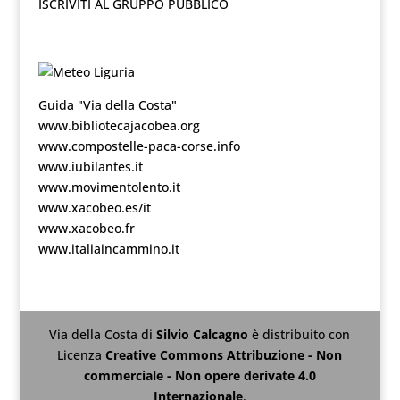
ISCRIVITI AL GRUPPO PUBBLICO
Guida "Via della Costa"
www.bibliotecajacobea.org
www.compostelle-paca-corse.info
www.iubilantes.it
www.movimentolento.it
www.xacobeo.es/it
www.xacobeo.fr
www.italiaincammino.it
Via della Costa
di
Silvio Calcagno
è distribuito con
Licenza
Creative Commons Attribuzione - Non
commerciale - Non opere derivate 4.0
Internazionale
.