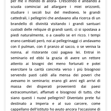
per me il mondo di allora- Crescendo e andando a
scuola cominciai ad allargare i miei orizzonti,
studiare i secoli bui del medioevo, le grandi
cattedrali, i pellegrini che andavano alla ricerca di un
brandello di divinità visitando i grandi santuari
custodi delle reliquie di grandi santi, ci si spostava a
piedi naturalmente, o a cavallo se eri ricco. I tempi
erano cambiati però, noi ai pellegrinaggi ci andavamo
con il pulman, con il pranzo al sacco, o se veniva la
nonna, al ristorante così pagava lei. Entrai in
seminario ed ebbi la grazia di avere un rettore
attento ai bisogni dei meno fortunati e potei
esercitare la carità concreta verso i più bisognosi
servendo pasti caldi alla mensa dei poveri che
avevamo in seminario; erano gli anni egli arrivi di
massa dei disperati provenienti dai paesi
extracomunitari, affamati e bisognosi di tutto, che
siano questi i nuovi pellegrini? Diventato prete fui
destinato a Imperia e al suo carcere, come
cappellano dell’istituto ho avuto ancora l’occasione di