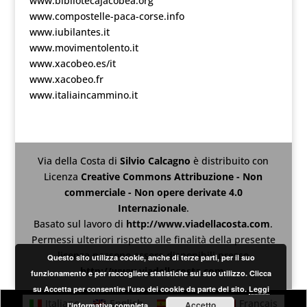
www.bibliotecajacobea.org
www.compostelle-paca-corse.info
www.iubilantes.it
www.movimentolento.it
www.xacobeo.es/it
www.xacobeo.fr
www.italiaincammino.it
Via della Costa
di
Silvio Calcagno
è distribuito con
Licenza
Creative Commons Attribuzione - Non
commerciale - Non opere derivate 4.0
Internazionale
.
Basato sul lavoro di
http://www.viadellacosta.com
.
Permessi ulteriori rispetto alle finalità della presente
licenza possono essere disponibili presso
Questo sito utilizza cookie, anche di terze parti, per il suo
http://www.viadellacosta.com
.
funzionamento e per raccogliere statistiche sul suo utilizzo. Clicca
su Accetta per consentire l'uso dei cookie da parte del sito.
Leggi
Italiano
English
Español
Français
Accetto
l'informativa completa.