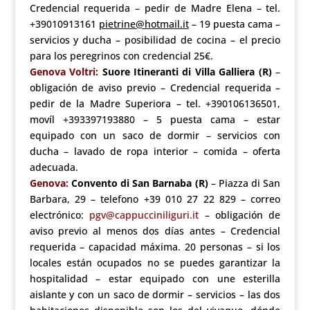
Credencial requerida – pedir de Madre Elena – tel.
+39010913161
pietrine@hotmail.it
– 19 puesta cama –
servicios y ducha – posibilidad de cocina – el precio
para los peregrinos con credencial 25€.
Genova Voltri:
Suore Itineranti di Villa Galliera (R)
–
obligación de aviso previo – Credencial requerida –
pedir de la Madre Superiora – tel. +390106136501,
movíl +393397193880 – 5 puesta cama – estar
equipado con un saco de dormir – servicios con
ducha – lavado de ropa interior – comida – oferta
adecuada.
Genova:
Convento di San Barnaba (R)
– Piazza di San
Barbara, 29 – telefono +39 010 27 22 829 – correo
electrónico:
pgv@cappucciniliguri.it
– obligación de
aviso previo al menos dos días antes – Credencial
requerida – capacidad máxima. 20 personas – si los
locales están ocupados no se puedes garantizar la
hospitalidad – estar equipado con une esterilla
aislante y con un saco de dormir – servicios – las dos