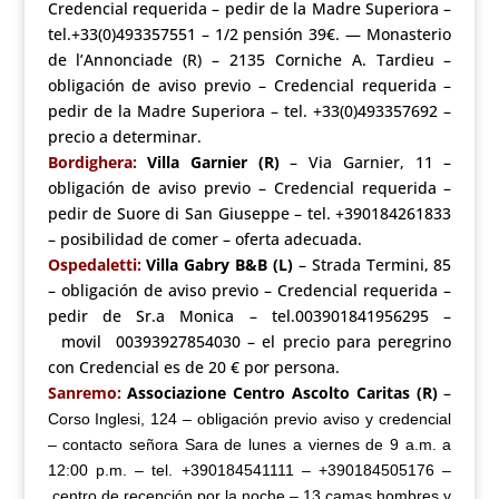
Credencial requerida – pedir de la Madre Superiora –
tel.+33(0)493357551 – 1/2 pensión 39€. —
Monasterio
de l’Annonciade (R) – 2135 Corniche A. Tardieu –
obligación de aviso previo – Credencial requerida –
pedir de la Madre Superiora – tel. +33(0)493357692 –
precio a determinar.
Bordighera:
Villa Garnier (R)
– Via Garnier, 11 –
obligación de aviso previo – Credencial requerida –
pedir de Suore di San Giuseppe – tel. +390184261833
– posibilidad de comer – oferta adecuada.
Ospedaletti:
Villa Gabry B&B (L)
– Strada Termini, 85
– obligación de aviso previo – Credencial requerida –
pedir de Sr.a Monica – tel.003901841956295 –
movil 00393927854030 – el precio para peregrino
con Credencial es de 20 € por persona.
Sanremo:
Associazione Centro Ascolto Caritas (R)
–
Corso Inglesi, 124 – obligación previo aviso y credencial
– contacto señora Sara de lunes a viernes de 9 a.m. a
12:00 p.m. – tel. +390184541111 – +390184505176 –
centro de recepción por la noche – 13 camas hombres y