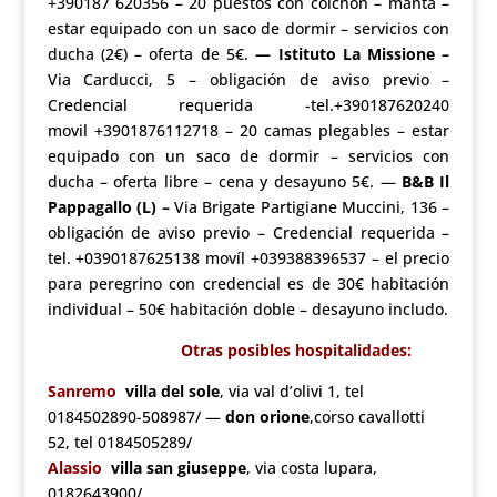
+390187 620356 – 20 puestos con colchón – manta –
estar equipado con un saco de dormir – servicios con
ducha (2€) – oferta de 5€.
—
Istituto La Missione –
Via Carducci, 5 – obligación de aviso previo –
Credencial requerida -tel.+390187620240
movil +3901876112718 – 20 camas plegables – estar
equipado con un saco de dormir – servicios con
ducha – oferta libre – cena y desayuno 5€. —
B&B Il
Pappagallo (L) –
Via Brigate Partigiane Muccini, 136 –
obligación de aviso previo – Credencial requerida –
tel. +0390187625138 movíl +039388396537 – el precio
para peregrino con credencial es de 30€ habitación
individual – 50€ habitación doble – desayuno includo.
Otras posibles hospitalidades:
Sanremo
villa del sole
, via val d’olivi 1, tel
0184502890-508987/ —
don orione
,corso cavallotti
52, tel 0184505289/
Alassio
villa san giuseppe
, via costa lupara,
0182643900/