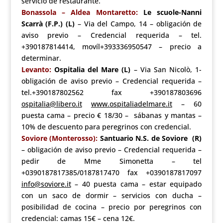
servicio de restaurante.
Bonassola – Aldea Montaretto:
Le scuole-Nanni
Scarrà (F.P.) (L)
– Via del Campo, 14 – obligación de
aviso previo – Credencial requerida – tel.
+390187814414, movíl+393336950547 – precio a
determinar.
Levanto:
Ospitalia del Mare (L)
– Via San Nicolò, 1-
obligación de aviso previo – Credencial requerida –
tel.+390187802562 fax +390187803696
ospitalia@libero.it
www.ospitaliadelmare.it
– 60
puesta cama – precio € 18/30 – sábanas y mantas –
10% de descuento para peregrinos con credencial.
Soviore (Monterosso):
Santuario N.S. de Soviore (R)
– obligación de aviso previo – Credencial requerida –
pedir de Mme Simonetta – tel
+0390187817385/0187817470 fax +0390187817097
info@soviore.it
– 40 puesta cama – estar equipado
con un saco de dormir – servicios con ducha –
posibilidad de cocina – precio por peregrinos con
credencial: camas 15€ – cena 12€.