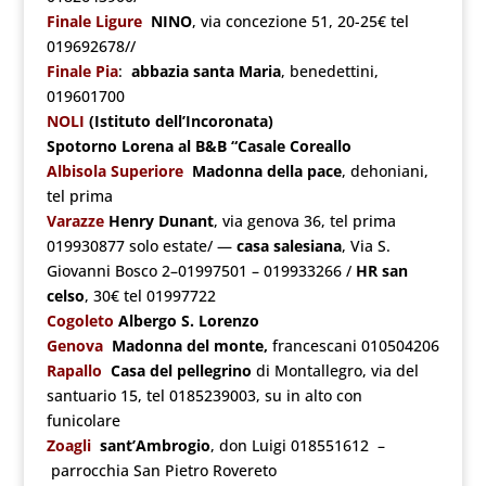
Finale Ligure
NINO
, via concezione 51, 20-25€ tel
019692678//
Finale Pia
:
abbazia santa Maria
, benedettini,
019601700
NOLI
(Istituto dell’Incoronata)
Spotorno
Lorena al B&B “Casale Coreallo
Albisola Superiore
Madonna della pace
, dehoniani,
tel prima
Varazze
Henry Dunant
, via genova 36, tel prima
019930877 solo estate/ —
casa salesiana
, Via S.
Giovanni Bosco 2–01997501 – 019933266 /
HR san
celso
, 30€ tel 01997722
Cogoleto
Albergo S. Lorenzo
Genova
Madonna del monte,
francescani 010504206
Rapallo
Casa del pellegrino
di Montallegro, via del
santuario 15, tel 0185239003, su in alto con
funicolare
Zoagli
sant’Ambrogio
, don Luigi 018551612 –
parrocchia San Pietro Rovereto