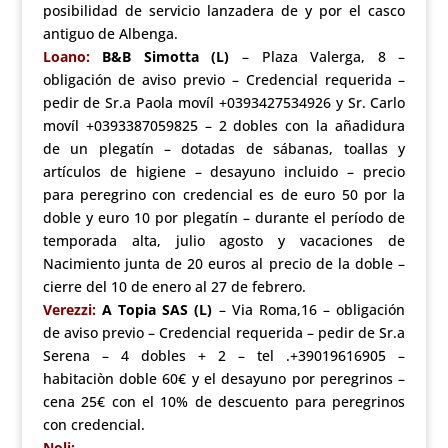
posibilidad de servicio lanzadera de y por el casco
antiguo de Albenga.
Loano:
B&B Simotta (L)
– Plaza Valerga, 8 –
obligación de aviso previo – Credencial requerida –
pedir de Sr.a Paola movíl +0393427534926 y Sr. Carlo
movíl +0393387059825 – 2 dobles con la añadidura
de un plegatín – dotadas de sábanas, toallas y
artículos de higiene – desayuno incluido – precio
para peregrino con credencial es de euro 50 por la
doble y euro 10 por plegatín – durante el período de
temporada alta, julio agosto y vacaciones de
Nacimiento junta de 20 euros al precio de la doble –
cierre del 10 de enero al 27 de febrero.
Verezzi:
A Topia SAS (L)
– Via Roma,16 – obligación
de aviso previo – Credencial requerida – pedir de Sr.a
Serena – 4 dobles + 2 – tel .+39019616905 –
habitaciòn doble 60€ y el desayuno por peregrinos –
cena 25€ con el 10% de descuento para peregrinos
con credencial.
Noli: