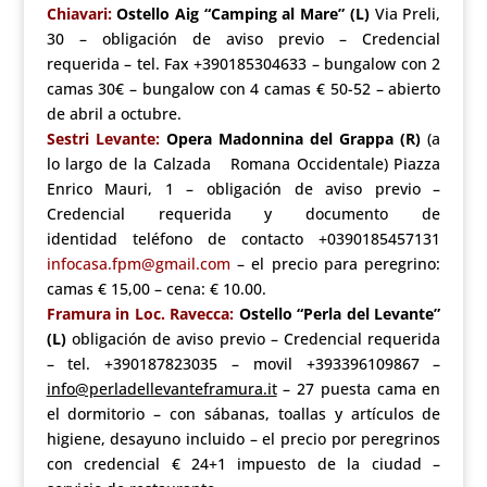
Chiavari:
Ostello Aig “Camping al Mare” (L)
Via Preli,
30 – obligación de aviso previo – Credencial
requerida – tel. Fax +390185304633 – bungalow con 2
camas 30€ – bungalow con 4 camas € 50-52 – abierto
de abril a octubre.
Sestri Levante:
Opera Madonnina del Grappa (R)
(a
lo largo de la Calzada Romana Occidentale) Piazza
Enrico Mauri, 1 – obligación de aviso previo –
Credencial requerida y documento de
identidad teléfono de contacto +0390185457131
infocasa.fpm@gmail.com
– el precio para peregrino:
camas € 15,00 – cena: € 10.00.
Framura in Loc. Ravecca:
Ostello “Perla del Levante”
(L)
obligación de aviso previo – Credencial requerida
– tel. +390187823035 – movil +393396109867 –
info@perladellevanteframura.it
– 27 puesta cama en
el dormitorio – con sábanas, toallas y artículos de
higiene, desayuno incluido – el precio por peregrinos
con credencial € 24+1 impuesto de la ciudad –