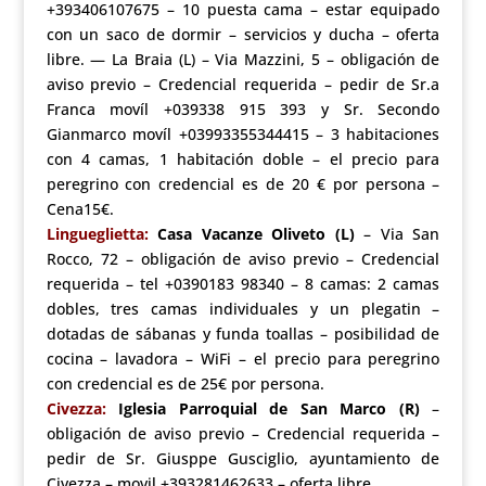
+393406107675 – 10 puesta cama – estar equipado
con un saco de dormir – servicios y ducha – oferta
libre. — La Braia (L) – Via Mazzini, 5 – obligación de
aviso previo – Credencial requerida – pedir de Sr.a
Franca movíl +039338 915 393 y Sr. Secondo
Gianmarco movíl +03993355344415 – 3 habitaciones
con 4 camas, 1 habitación doble – el precio para
peregrino con credencial es de 20 € por persona –
Cena15€.
Lingueglietta:
Casa Vacanze Oliveto (L)
– Via San
Rocco, 72 – obligación de aviso previo – Credencial
requerida – tel +0390183 98340 – 8 camas: 2 camas
dobles, tres camas individuales y un plegatin –
dotadas de sábanas y funda toallas – posibilidad de
cocina – lavadora – WiFi – el precio para peregrino
con credencial es de 25€ por persona.
Civezza:
Iglesia Parroquial de San Marco (R)
–
obligación de aviso previo – Credencial requerida –
pedir de Sr. Giusppe Gusciglio, ayuntamiento de
Civezza – movil +393281462633 – oferta libre.