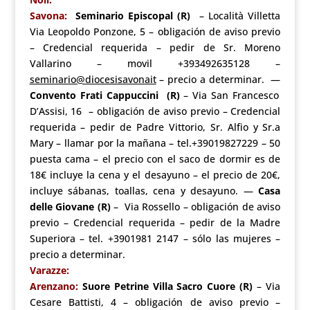
Savona:
Seminario Episcopal (R)
– Località Villetta
Via Leopoldo Ponzone, 5 – obligación de aviso previo
– Credencial requerida – pedir de Sr. Moreno
Vallarino – movil +393492635128 –
seminario@diocesisavonait
– precio a determinar. —
Convento Frati Cappuccini (R)
– Via San Francesco
D’Assisi, 16 – obligación de aviso previo – Credencial
requerida – pedir de Padre Vittorio, Sr. Alfio y Sr.a
Mary – llamar por la mañana – tel.+39019827229 – 50
puesta cama – el precio con el saco de dormir es de
18€ incluye la cena y el desayuno – el precio de 20€,
incluye sábanas, toallas, cena y desayuno. —
Casa
delle Giovane (R)
– Via Rossello – obligación de aviso
previo – Credencial requerida – pedir de la Madre
Superiora – tel. +3901981 2147 – sólo las mujeres –
precio a determinar.
Varazze:
Arenzano:
Suore Petrine Villa Sacro Cuore (R)
– Via
Cesare Battisti, 4 – obligación de aviso previo –