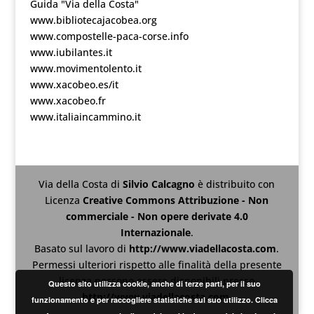
Guida "Via della Costa"
www.bibliotecajacobea.org
www.compostelle-paca-corse.info
www.iubilantes.it
www.movimentolento.it
www.xacobeo.es/it
www.xacobeo.fr
www.italiaincammino.it
Via della Costa
di
Silvio Calcagno
è distribuito con
Licenza
Creative Commons Attribuzione - Non
commerciale - Non opere derivate 4.0
Internazionale
.
Basato sul lavoro di
http://www.viadellacosta.com
.
Permessi ulteriori rispetto alle finalità della presente
licenza possono essere disponibili presso
Questo sito utilizza cookie, anche di terze parti, per il suo
http://www.viadellacosta.com
.
funzionamento e per raccogliere statistiche sul suo utilizzo. Clicca