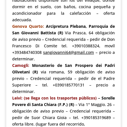
habitaciones disponible son los del vivaque, dónde
dormir en el suelo, con baños, cocina pequeña y
acondicionador para la calefacción – oferta
adecuada.
Genova Quarto:
Arcipretura Plebana, Parroquia de
San Giovanni Battista (R)
Via Prasca, 64 obligación
de aviso previo – Credencial requerida – pedir de Don
Francesco Di Comite tel. +39010388324, movíl
+393484740308
sangiovanni64@gmail.com
– precio a
determinar.
Camogli:
Monasterio de San Prospero dei Padri
Olivetani (R)
via romana, 59 obligación de aviso
previo – Credencial requerida – pedir de el Padre
Superiore – tel. +0390185770131 – precio a
determinar.
Leivi: (se llega con los trasportes públicos)
– Sorelle
Povere di Santa Chiara (F.P.) (R)
– Via 1° Maggio. 26 –
obligación de aviso previo – Credencial requerida –
pedir de Suor Chiara Gioia – tel. +390185319689 –
oferta libre. (lugar fuera del recorrido,