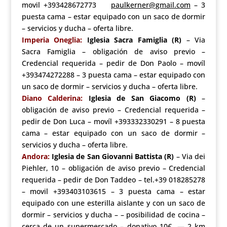
movil +393428672773
paulkerner@gmail.com
– 3
puesta cama – estar equipado con un saco de dormir
– servicios y ducha – oferta libre.
Imperia Oneglia:
Iglesia Sacra Famiglia (R)
– Via
Sacra Famiglia – obligación de aviso previo –
Credencial requerida – pedir de Don Paolo – movíl
+393474272288 – 3 puesta cama – estar equipado con
un saco de dormir – servicios y ducha – oferta libre.
Diano Calderina:
Iglesia de San Giacomo (R)
–
obligación de aviso previo – Credencial requerida –
pedir de Don Luca – movíl +393332330291 – 8 puesta
cama – estar equipado con un saco de dormir –
servicios y ducha – oferta libre.
Andora:
Iglesia de San Giovanni Battista (R)
– Via dei
Piehler, 10 – obligación de aviso previo – Credencial
requerida – pedir de Don Taddeo – tel.+39 018285278
– movil +393403103615 – 3 puesta cama – estar
equipado con une esterilla aislante y con un saco de
dormir – servicios y ducha – – posibilidad de cocina –
cerca de un supermercado – donativo 10€. —
2 km