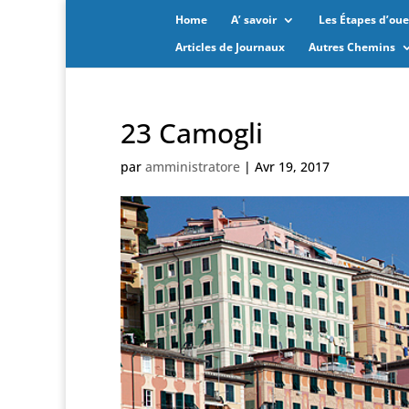
Home
A’ savoir
Les Étapes d’oues
Articles de Journaux
Autres Chemins
23 Camogli
par
amministratore
|
Avr 19, 2017