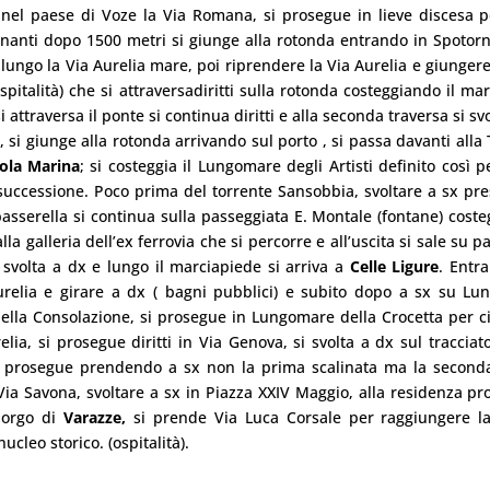
nel paese di Voze la Via Romana, si prosegue in lieve discesa p
ornanti dopo 1500 metri si giunge alla rotonda entrando in Spotorn
lungo la Via Aurelia mare, poi riprendere la Via Aurelia e giunger
spitalità) che si attraversadiritti sulla rotonda costeggiando il ma
attraversa il ponte si continua diritti e alla seconda traversa si sv
 si giunge alla rotonda arrivando sul porto , si passa davanti alla 
sola Marina
; si costeggia il Lungomare degli Artisti definito così p
successione. Poco prima del torrente Sansobbia, svoltare a sx pr
asserella si continua sulla passeggiata E. Montale (fontane) cost
 alla galleria dell’ex ferrovia che si percorre e all’uscita si sale su 
i svolta a dx e lungo il marciapiede si arriva a
Celle
Ligure
. Entr
urelia e girare a dx ( bagni pubblici) e subito dopo a sx su L
ella Consolazione, si prosegue in Lungomare della Crocetta per c
lia, si prosegue diritti in Via Genova, si svolta a dx sul tracciato
i prosegue prendendo a sx non la prima scalinata ma la seconda
ia Savona, svoltare a sx in Piazza XXIV Maggio, alla residenza prot
 borgo di
Varazze,
si prende Via Luca Corsale per raggiungere la
ucleo storico. (ospitalità).