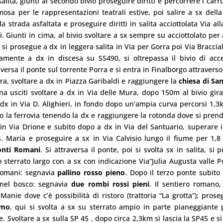
alita, giunti al secondo bivio proseguire diritti e percorrere i carr
osa per le rappresentazioni teatrali estive, poi salire a sx della
a strada asfaltata e proseguire diritti in salita acciottolata Via al
. Giunti in cima, al bivio svoltare a sx sempre su acciottolato per 
 si prosegue a dx in leggera salita in Via per Gorra poi Via Braccia
amente a dx in discesa su SS490, si oltrepassa il bivio di acce
versa il ponte sul torrente Porra e si entra in Finalborgo attraverso
era, svoltare a dx in Piazza Garibaldi e raggiungere la
chiesa di San
a usciti svoltare a dx in Via delle Mura, dopo 150m al bivio gira
a dx in Via D. Alighieri, in fondo dopo un’ampia curva percorsi 1,3
to la ferrovia tenendo la dx e raggiungere la rotonda dove si prend
 in Via Drione e subito dopo a dx in Via del Santuario, superare i
S. Maria e proseguire a sx in Via Calvisio lungo il fiume per 1,
onti Romani
. Si attraversa il ponte, poi si svolta sx in salita, si 
o sterrato largo con a sx con indicazione Via“Julia Augusta valle Po
 romani: segnavia
pallino rosso pieno
. Dopo il terzo ponte subito
nel bosco: segnavia
due rombi rossi pieni
. Il sentiero romano, 
anie dove c’è possibilità di ristoro (trattoria “La grotta”); prose
omo
, qui si svolta a sx su sterrato ampio in parte pianeggiante 
. Svoltare a sx sulla SP 45 , dopo circa 2,3km si lascia la SP45 e s