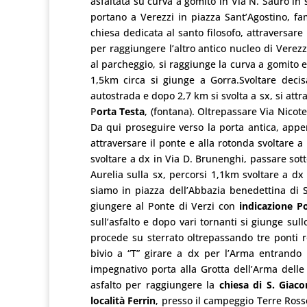
asfaltata su curva a gomito in Via N. Sauro in s
portano a Verezzi in piazza Sant’Agostino, fam
chiesa dedicata al santo filosofo, attraversare l
per raggiungere l’altro antico nucleo di Verezzi
al parcheggio, si raggiunge la curva a gomito e
1,5km circa si giunge a Gorra.Svoltare decis
autostrada e dopo 2,7 km si svolta a sx, si attra
P
orta Testa
, (fontana). Oltrepassare Via Nicot
Da qui proseguire verso la porta antica, appen
attraversare il ponte e alla rotonda svoltare 
svoltare a dx in Via D. Brunenghi, passare sot
Aurelia sulla sx, percorsi 1,1km svoltare a dx
siamo in piazza dell’Abbazia benedettina di 
giungere al Ponte di Verzi con
indicazione P
sull’asfalto e dopo vari tornanti si giunge sull
procede su sterrato oltrepassando tre ponti
bivio a “T” girare a dx per l’Arma entrando 
impegnativo porta alla Grotta dell’Arma delle M
asfalto per raggiungere la
chiesa di S. Giac
località Ferrin
, presso il campeggio Terre Rosse