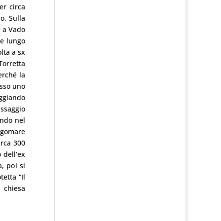
er circa
o. Sulla
e a Vado
re lungo
olta a sx
Torretta
erché la
esso uno
eggiando
passaggio
ando nel
ungomare
irca 300
 dell’ex
, poi si
etta “Il
 chiesa