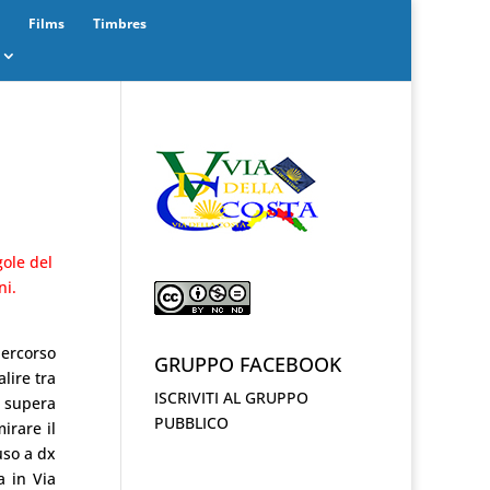
Films
Timbres
gole del
ni.
percorso
GRUPPO FACEBOOK
lire tra
ISCRIVITI AL GRUPPO
si supera
PUBBLICO
rare il
uso a dx
a in Via