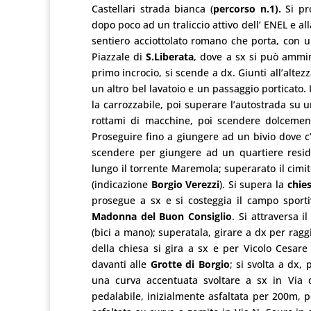
Castellari strada bianca (
percorso n.1).
Si pr
dopo poco ad un traliccio attivo dell’ ENEL e al
sentiero acciottolato romano che porta, con un
Piazzale di
S.Liberata
, dove a sx si può ammira
primo incrocio, si scende a dx. Giunti all’altezz
un altro bel lavatoio e un passaggio porticato. 
la carrozzabile, poi superare l’autostrada su 
rottami di macchine, poi scendere dolcement
Proseguire fino a giungere ad un bivio dove c
scendere per giungere ad un quartiere resid
lungo il torrente Maremola; superarato il cimit
(indicazione
Borgio Verezzi
). Si supera la
chies
prosegue a sx e si costeggia il campo sporti
Madonna del Buon Consiglio
. Si attraversa i
(bici a mano); superatala, girare a dx per rag
della chiesa si gira a sx e per Vicolo Cesare 
davanti alle
Grotte di Borgio
; si svolta a dx
una curva accentuata svoltare a sx in Via 
pedalabile, inizialmente asfaltata per 200m, p