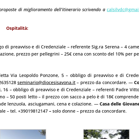
roposte di miglioramento dell’itinerario scrivendo a
calsilvdc@gmai
Ospitalità:
go di preavviso e di Credenziale – referente Sig.ra Serena – 4 came
zione, prezzo per pellegrini – 25€ cena con sconto del 10% per pe
lletta Via Leopoldo Ponzone, 5 – obbligo di preavviso e di Crede
92635128
seminario@diocesisavona.it
– prezzo da concordare. —
C
, 16 – obbligo di preavviso e di Credenziale – referenti Padre Vittor
ino – 50 posti letto – il prezzo con sacco a pelo è di 18€ comprende
ende lenzuola, asciugamani, cena e colazione. —
Casa delle Giovan
iale – tel. +39019812147
–
solo donne – prezzo da concordare.