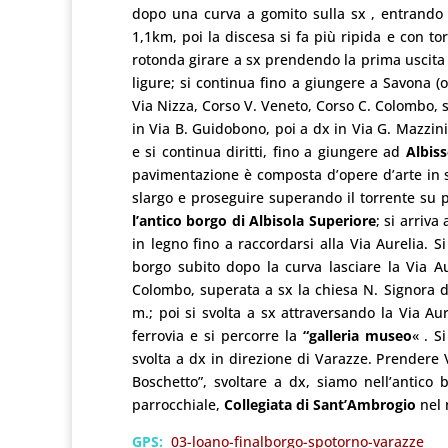
dopo una curva a gomito sulla sx , entrando 
1,1km, poi la discesa si fa più ripida e con t
rotonda girare a sx prendendo la prima uscita 
ligure; si continua fino a giungere a Savona (o
Via Nizza, Corso V. Veneto, Corso C. Colombo, si 
in Via B. Guidobono, poi a dx in Via G. Mazzini,
e si continua diritti, fino a giungere ad
Albis
pavimentazione è composta d’opere d’arte in 
slargo e proseguire superando il torrente su p
l’antico borgo di Albisola Superiore
; si arriva
in legno fino a raccordarsi alla Via Aurelia. S
borgo subito dopo la curva lasciare la Via A
Colombo, superata a sx la chiesa N. Signora d
m.; poi si svolta a sx attraversando la Via Aure
ferrovia e si percorre la
“galleria museo
« . S
svolta a dx in direzione di Varazze. Prendere V
Boschetto”, svoltare a dx, siamo nell’antico
parrocchiale,
Collegiata di Sant’Ambrogio
nel n
GPS:
03-loano-finalborgo-spotorno-varazze