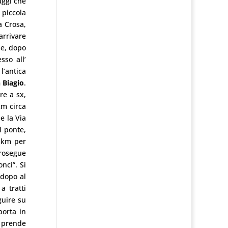
uggi che
 piccola
la Crosa,
arrivare
le, dopo
sso all’
 l’antica
 Biagio
.
re a sx,
km circa
e la Via
l ponte,
8 km per
prosegue
nci”. Si
 dopo al
a tratti
guire su
porta in
i prende