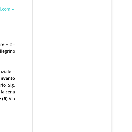
l.com
–
re + 2 –
llegrino
nziale –
onvento
io, Sig.
 la cena
e
(R)
Via