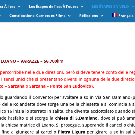
t À l’est
Les Étapes de l’est À l’ouest
LES ÉTAPES EN VELO
Contributions: Carnets et Films
Réflexions
Français
–
LOANO – VARAZZE – 56,700
km
è percorribile nelle due direzioni, però si deve tenere conto delle re
e i sensi unici che si presentano diversi in ognuna delle due direzio
co – Sarzana
o
Sarzana – Ponte San Ludovico).
dx guardando il Convento) per svoltare a sx in Via San Damiano (
e delle Rolandette dove sorge una bella chiesetta e si comincia a sa
ivico 16 inizia lo sterrato in salita, che diventa acciottolato quando 
nde l’asfalto e si scorge la
chiesa di S.Damiano
,
dove si può ammi
a chiesa matrice di Loano. Si prosegue, superando il cancello chi
 fino a giungere al cartello
Pietra Ligure
per girare a sx in salit