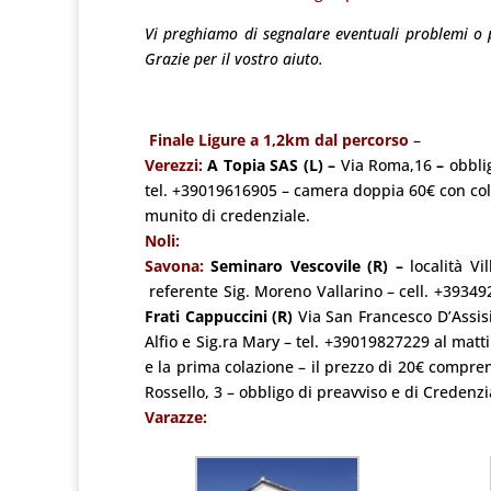
Vi preghiamo di segnalare eventuali problemi o p
Grazie per il vostro aiuto.
Finale Ligure a 1,2km dal percorso
–
Verezzi:
A Topia SAS (L) –
Via Roma,16
–
obbli
tel. +39019616905 – camera doppia 60€ con cola
munito di credenziale.
Noli:
Savona:
Seminaro Vescovile
(R) –
località Vi
referente Sig. Moreno Vallarino – cell. +3934
Frati Cappuccini (R)
Via San Francesco D’Assisi
Alfio e Sig.ra Mary – tel. +39019827229 al matt
e la prima colazione – il prezzo di 20€ compr
Rossello, 3 – obbligo di preavviso e di Credenz
Varazze: