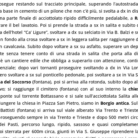
osegue restando sul tracciato principale, superando l’autostrada
la base in cemento di un pilone che non c’è più, si svolta a dx in di
a parte finale di acciottolato ripido difficilmente pedalabile, a
R
re il bel lavatoio. Poi si prende la strada a sx in salita e subito 
a dell’hotel “Ca’ Ligure”, svoltare a dx su selciato in Via B. Balzi e
In fondo alla crosa svoltare a sx in leggera salita per raggiungere 
un cavalcavia. Subito dopo voltare a sx su asfalto, superare un dep
e senza tenere conto di una strada in salita che porta alla di
’è un cantiere edile che obbliga a superarlo con attenzione, cont
enziale; dopo vari tornanti proseguire svoltando a dx in Via L
ero svoltare a sx sul ponticello pedonale, poi svoltare a sx in Via 
a del
Soccorso
(
fontana), poi si arriva alla rotonda, subito dopo al
vo; si raggiunge il cimitero (fontana) con al suo interno la
chie
l ponte sul torrente Bottassano e si sale sull’acciottolata Salita all
giungere la chiesa in Piazza San Pietro, siamo in
Borgio antica
. Su
Battisti (fontana) si arriva sul viale alberato Via Trento e Triest
, proseguendo sempre in via Trento e Trieste e dopo 500 metri cir
dei Pasti, percorso lungo, ripido, sassoso e quasi completame
oi sterrata per 600m circa, giunti in Via S. Giuseppe riprendere l