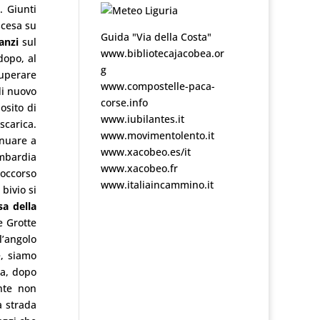
. Giunti
scesa su
Guida "Via della Costa"
anzi
sul
www.bibliotecajacobea.or
dopo, al
g
 superare
www.compostelle-paca-
di nuovo
corse.info
osito di
www.iubilantes.it
scarica.
www.movimentolento.it
inuare a
www.xacobeo.es/it
ombardia
www.xacobeo.fr
Soccorso
www.italiaincammino.it
 bivio si
sa della
e Grotte
ll’angolo
e, siamo
ca, dopo
nte non
a strada