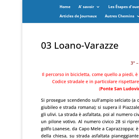
Home
A’ savoir
Les Étapes d’oues
Articles de Journaux
Autres Chemins
03 Loano-Varazze
3° 
Il percorso in bicicletta, come quello a piedi, 
Codice stradale e in particolare rispettar
(
Ponte San Ludovi
Si prosegue scendendo sull’ampio selciato (a 
giubileo e strada romana); si supera il Piazzal
gli ulivi. La strada è asfaltata, poi al numero c
un pilone votivo. Al numero civico 28 si ripre
golfo Loanese, da Capo Mele a Caprazzoppa; è l
della chiesa, su strada asfaltata pianeggiante