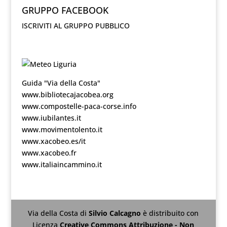
GRUPPO FACEBOOK
ISCRIVITI AL GRUPPO PUBBLICO
Guida "Via della Costa"
www.bibliotecajacobea.org
www.compostelle-paca-corse.info
www.iubilantes.it
www.movimentolento.it
www.xacobeo.es/it
www.xacobeo.fr
www.italiaincammino.it
Via della Costa
di
Silvio Calcagno
è distribuito con
Licenza
Creative Commons Attribuzione - Non