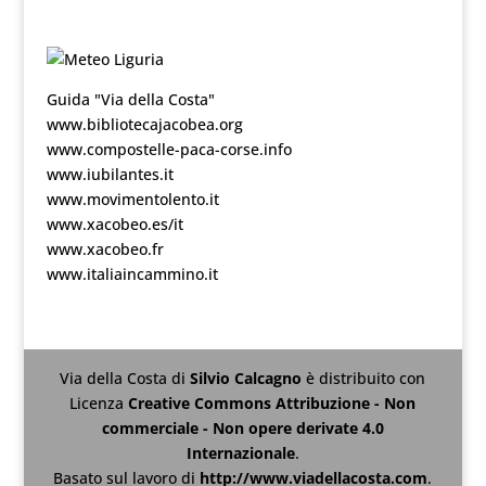
Guida "Via della Costa"
www.bibliotecajacobea.org
www.compostelle-paca-corse.info
www.iubilantes.it
www.movimentolento.it
www.xacobeo.es/it
www.xacobeo.fr
www.italiaincammino.it
Via della Costa
di
Silvio Calcagno
è distribuito con
Licenza
Creative Commons Attribuzione - Non
commerciale - Non opere derivate 4.0
Internazionale
.
Basato sul lavoro di
http://www.viadellacosta.com
.