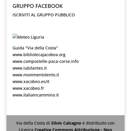
GRUPPO FACEBOOK
ISCRIVITI AL GRUPPO PUBBLICO
Guida "Via della Costa"
www.bibliotecajacobea.org
www.compostelle-paca-corse.info
www.iubilantes.it
www.movimentolento.it
www.xacobeo.es/it
www.xacobeo.fr
www.italiaincammino.it
Via della Costa
di
Silvio Calcagno
è distribuito con
Licenza
Creative Commons Attribuzione - Non