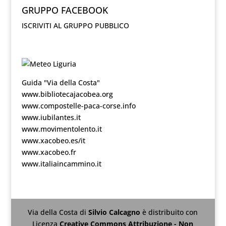
GRUPPO FACEBOOK
ISCRIVITI AL GRUPPO PUBBLICO
Guida "Via della Costa"
www.bibliotecajacobea.org
www.compostelle-paca-corse.info
www.iubilantes.it
www.movimentolento.it
www.xacobeo.es/it
www.xacobeo.fr
www.italiaincammino.it
Via della Costa
di
Silvio Calcagno
è distribuito con
Licenza
Creative Commons Attribuzione - Non