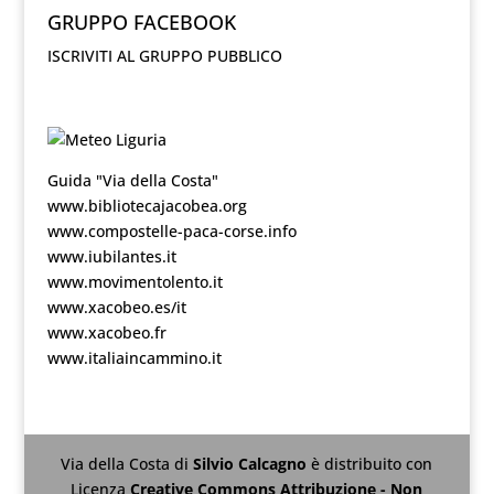
GRUPPO FACEBOOK
ISCRIVITI AL GRUPPO PUBBLICO
Guida "Via della Costa"
www.bibliotecajacobea.org
www.compostelle-paca-corse.info
www.iubilantes.it
www.movimentolento.it
www.xacobeo.es/it
www.xacobeo.fr
www.italiaincammino.it
Via della Costa
di
Silvio Calcagno
è distribuito con
Licenza
Creative Commons Attribuzione - Non