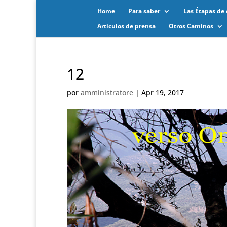
Home
Para saber
Las Étapas de 
Articulos de prensa
Otros Caminos
12
por
amministratore
|
Apr 19, 2017