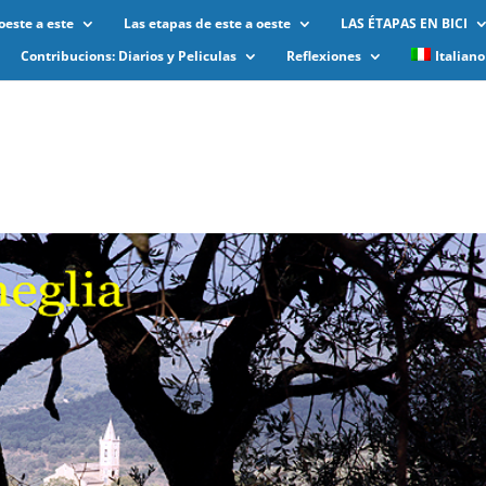
oeste a este
Las etapas de este a oeste
LAS ÉTAPAS EN BICI
Contribucions: Diarios y Peliculas
Reflexiones
Italiano