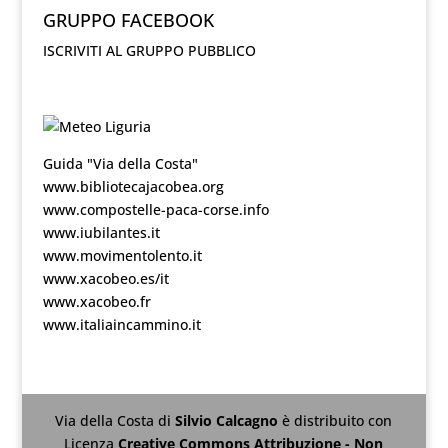
GRUPPO FACEBOOK
ISCRIVITI AL GRUPPO PUBBLICO
Guida "Via della Costa"
www.bibliotecajacobea.org
www.compostelle-paca-corse.info
www.iubilantes.it
www.movimentolento.it
www.xacobeo.es/it
www.xacobeo.fr
www.italiaincammino.it
Via della Costa
di
Silvio Calcagno
è distribuito con
Licenza
Creative Commons Attribuzione - Non