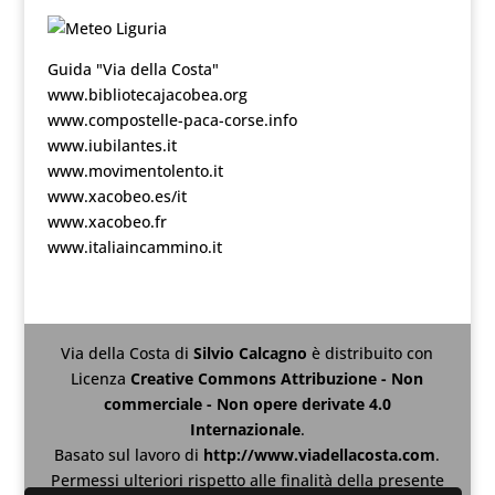
Guida "Via della Costa"
www.bibliotecajacobea.org
www.compostelle-paca-corse.info
www.iubilantes.it
www.movimentolento.it
www.xacobeo.es/it
www.xacobeo.fr
www.italiaincammino.it
Via della Costa
di
Silvio Calcagno
è distribuito con
Licenza
Creative Commons Attribuzione - Non
commerciale - Non opere derivate 4.0
Internazionale
.
Basato sul lavoro di
http://www.viadellacosta.com
.
Permessi ulteriori rispetto alle finalità della presente