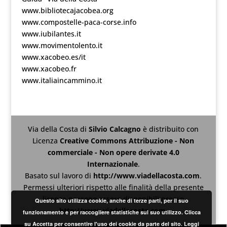
www.bibliotecajacobea.org
www.compostelle-paca-corse.info
www.iubilantes.it
www.movimentolento.it
www.xacobeo.es/it
www.xacobeo.fr
www.italiaincammino.it
Via della Costa
di
Silvio Calcagno
è distribuito con
Licenza
Creative Commons Attribuzione - Non
commerciale - Non opere derivate 4.0
Internazionale
.
Basato sul lavoro di
http://www.viadellacosta.com
.
Permessi ulteriori rispetto alle finalità della presente
licenza possono essere disponibili presso
Questo sito utilizza cookie, anche di terze parti, per il suo
http://www.viadellacosta.com
.
funzionamento e per raccogliere statistiche sul suo utilizzo. Clicca
su Accetta per consentire l'uso dei cookie da parte del sito.
Leggi