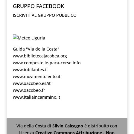
GRUPPO FACEBOOK
ISCRIVITI AL GRUPPO PUBBLICO
Guida "Via della Costa"
www.bibliotecajacobea.org
www.compostelle-paca-corse.info
www.iubilantes.it
www.movimentolento.it
www.xacobeo.es/it
www.xacobeo.fr
www.italiaincammino.it
Via della Costa
di
Silvio Calcagno
è distribuito con
Licenza
Creative Commons Attribuzione - Non