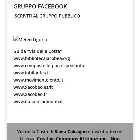
GRUPPO FACEBOOK
ISCRIVITI AL GRUPPO PUBBLICO
Guida "Via della Costa"
www.bibliotecajacobea.org
www.compostelle-paca-corse.info
www.iubilantes.it
www.movimentolento.it
www.xacobeo.es/it
www.xacobeo.fr
www.italiaincammino.it
Via della Costa
di
Silvio Calcagno
è distribuito con
Licenza
Creative Commons Attribuzione - Non