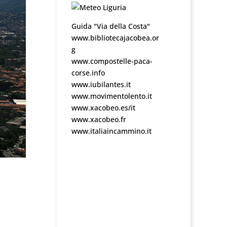
Guida "Via della Costa"
www.bibliotecajacobea.or
g
www.compostelle-paca-
corse.info
www.iubilantes.it
www.movimentolento.it
www.xacobeo.es/it
www.xacobeo.fr
www.italiaincammino.it