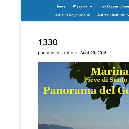
Home
A’ savoir
Les Étapes d’oues
Articles de Journaux
Autres Chemins
1330
par
amministratore
|
Août 29, 2016