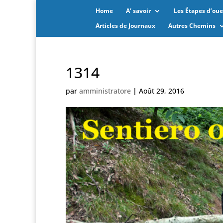
Home
A’ savoir
Les Étapes d’oues
Articles de Journaux
Autres Chemins
1314
par
amministratore
|
Août 29, 2016