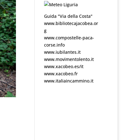
Guida "Via della Costa"
www.bibliotecajacobea.or
g
www.compostelle-paca-
corse.info
www.iubilantes.it
www.movimentolento.it
www.xacobeo.es/it
www.xacobeo.fr
www.italiaincammino.it