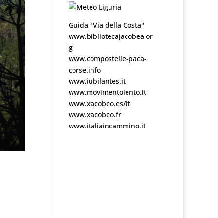
Guida "Via della Costa"
www.bibliotecajacobea.or
g
www.compostelle-paca-
corse.info
www.iubilantes.it
www.movimentolento.it
www.xacobeo.es/it
www.xacobeo.fr
www.italiaincammino.it