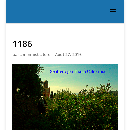
1186
par
amministratore
|
Août 27, 2016