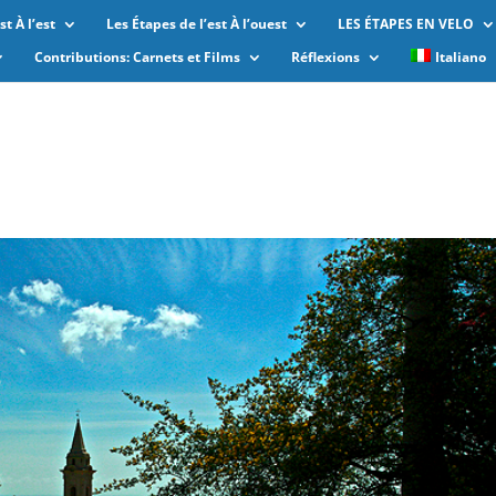
t À l’est
Les Étapes de l’est À l’ouest
LES ÉTAPES EN VELO
Contributions: Carnets et Films
Réflexions
Italiano