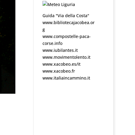
Guida "Via della Costa"
www.bibliotecajacobea.or
g
www.compostelle-paca-
corse.info
www.iubilantes.it
www.movimentolento.it
www.xacobeo.es/it
www.xacobeo.fr
www.italiaincammino.it