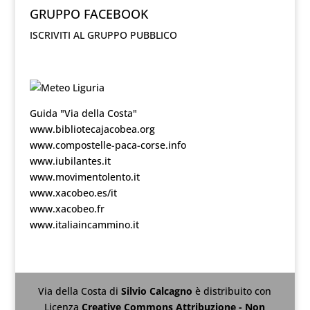
GRUPPO FACEBOOK
ISCRIVITI AL GRUPPO PUBBLICO
Guida "Via della Costa"
www.bibliotecajacobea.org
www.compostelle-paca-corse.info
www.iubilantes.it
www.movimentolento.it
www.xacobeo.es/it
www.xacobeo.fr
www.italiaincammino.it
Via della Costa
di
Silvio Calcagno
è distribuito con
Licenza
Creative Commons Attribuzione - Non