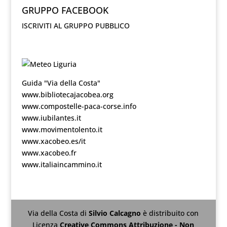
GRUPPO FACEBOOK
ISCRIVITI AL GRUPPO PUBBLICO
Guida "Via della Costa"
www.bibliotecajacobea.org
www.compostelle-paca-corse.info
www.iubilantes.it
www.movimentolento.it
www.xacobeo.es/it
www.xacobeo.fr
www.italiaincammino.it
Via della Costa
di
Silvio Calcagno
è distribuito con
Licenza
Creative Commons Attribuzione - Non