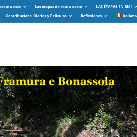
oeste a este
Las etapas de este a oeste
LAS ÉTAPAS EN BICI
Contribucions: Diarios y Peliculas
Reflexiones
Italiano