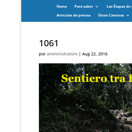
Home
Para saber
Las Étapas de 
Articulos de prensa
Otros Caminos
1061
por
amministratore
|
Aug 22, 2016