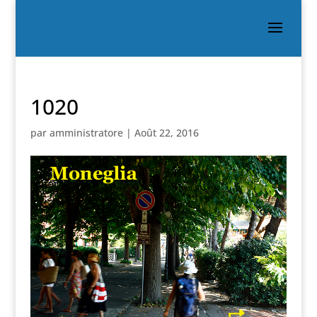
1020
par
amministratore
|
Août 22, 2016