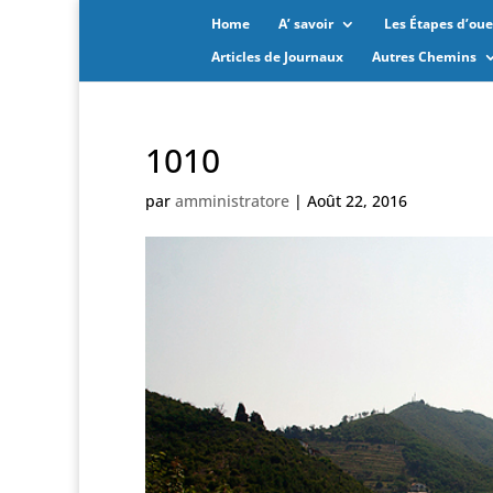
Home
A’ savoir
Les Étapes d’oues
Articles de Journaux
Autres Chemins
1010
par
amministratore
|
Août 22, 2016