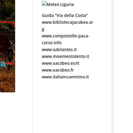
Guida "Via della Costa"
www.bibliotecajacobea.or
g
www.compostelle-paca-
corse.info
www.iubilantes.it
www.movimentolento.it
www.xacobeo.es/it
www.xacobeo.fr
www.italiaincammino.it