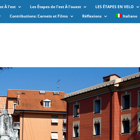
t À l’est
Les Étapes de l’est À l’ouest
LES ÉTAPES EN VELO
Contributions: Carnets et Films
Réflexions
Italiano