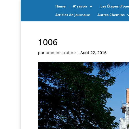
Home
A’ savoir
Les Étapes d’oues
Articles de Journaux
Autres Chemins
1006
par
amministratore
|
Août 22, 2016