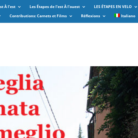
t À l’est
Les Étapes de l’est À l’ouest
LES ÉTAPES EN VELO
Contributions: Carnets et Films
Réflexions
Italiano