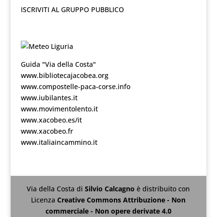
ISCRIVITI AL GRUPPO PUBBLICO
Guida "Via della Costa"
www.bibliotecajacobea.org
www.compostelle-paca-corse.info
www.iubilantes.it
www.movimentolento.it
www.xacobeo.es/it
www.xacobeo.fr
www.italiaincammino.it
Via della Costa
di
Silvio Calcagno
è distribuito con
Licenza
Creative Commons Attribuzione - Non
commerciale - Non opere derivate 4.0