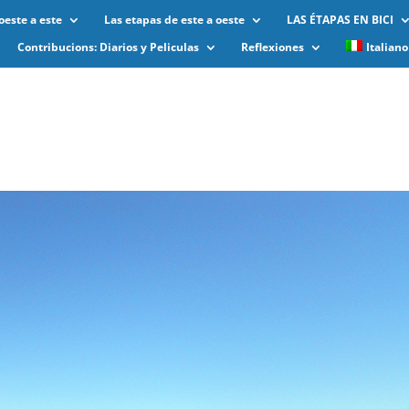
oeste a este
Las etapas de este a oeste
LAS ÉTAPAS EN BICI
Contribucions: Diarios y Peliculas
Reflexiones
Italiano