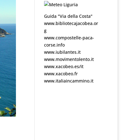
Guida "Via della Costa"
www.bibliotecajacobea.or
g
www.compostelle-paca-
corse.info
www.iubilantes.it
www.movimentolento.it
www.xacobeo.es/it
www.xacobeo.fr
www.italiaincammino.it