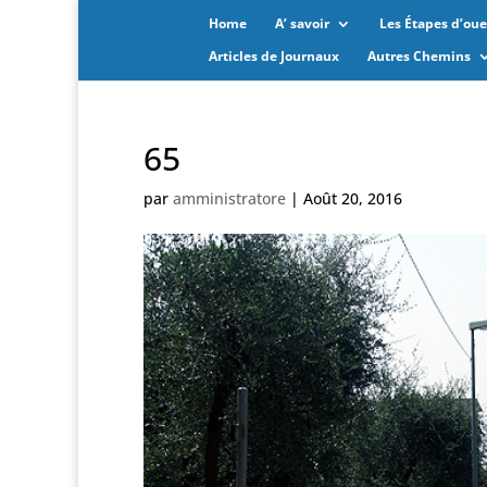
Home
A’ savoir
Les Étapes d’oues
Articles de Journaux
Autres Chemins
65
par
amministratore
|
Août 20, 2016