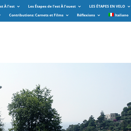
t À l’est
Les Étapes de l’est À l’ouest
LES ÉTAPES EN VELO
Contributions: Carnets et Films
Réflexions
Italiano