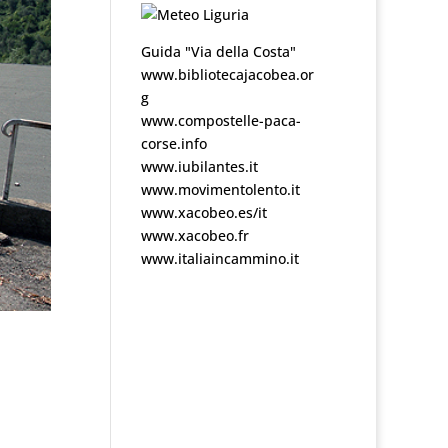
Guida "Via della Costa"
www.bibliotecajacobea.or
g
www.compostelle-paca-
corse.info
www.iubilantes.it
www.movimentolento.it
www.xacobeo.es/it
www.xacobeo.fr
www.italiaincammino.it