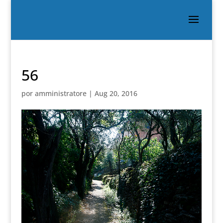
56
por
amministratore
|
Aug 20, 2016