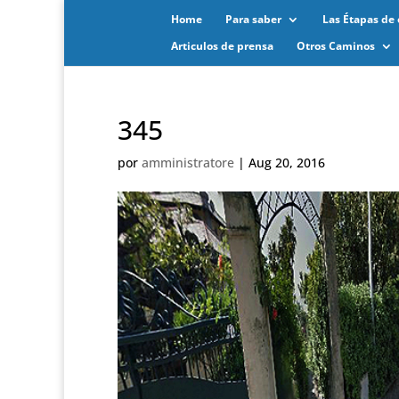
Home
Para saber
Las Étapas de 
Articulos de prensa
Otros Caminos
345
por
amministratore
|
Aug 20, 2016