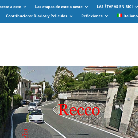
oeste a este
Las etapas de este a oeste
LAS ÉTAPAS EN BICI
Contribucions: Diarios y Peliculas
Reflexiones
Italiano