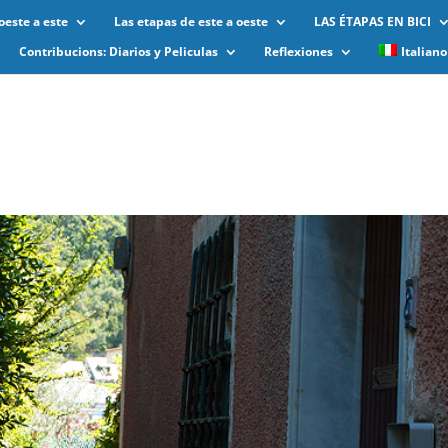
oeste a este
Las etapas de este a oeste
LAS ÉTAPAS EN BICI
Contribucions: Diarios y Peliculas
Reflexiones
Italiano