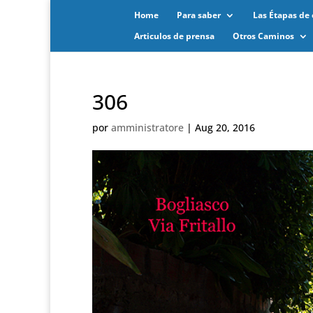
Home
Para saber
Las Étapas de 
Articulos de prensa
Otros Caminos
306
por
amministratore
|
Aug 20, 2016